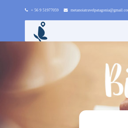
+ 56 9 51977059
metanoiatravelpatagonia@gmail.c