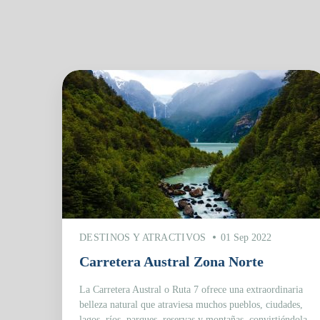
DESTINOS Y ATRACTIVOS
01 Sep 2022
Carretera Austral Zona Norte
La Carretera Austral o Ruta 7 ofrece una extraordinaria
belleza natural que atraviesa muchos pueblos, ciudades,
lagos, ríos, parques, reservas y montañas, convirtiéndola